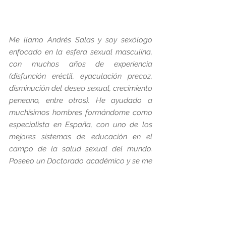
Me llamo Andrés Salas y soy sexólogo 
enfocado en la esfera sexual masculina, 
con muchos años de experiencia 
(disfunción eréctil, eyaculación precoz, 
disminución del deseo sexual, crecimiento 
peneano, entre otros). He ayudado a 
muchísimos hombres formándome como 
especialista en España, con uno de los 
mejores sistemas de educación en el 
campo de la salud sexual del mundo. 
Poseeo un Doctorado académico y se me 
ha considerado por organizaciones 
internacionales como uno de los mejores 
sexólogos de habla hispana que ha 
realizado más avances en este campo de 
la sexualidad humana.