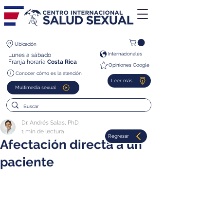
Ubicación
Internacionales
Lunes a sábado
Franja horaria
Costa Rica
Opiniones Google
Conocer cómo es la atención
Leer más
Multimedia sexual
Dr. Andrés Salas, PhD
1 min de lectura
Regresar
Afectación directa a un
paciente