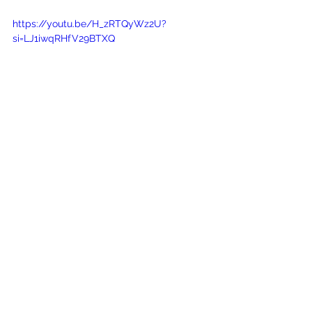
https://youtu.be/H_zRTQyWz2U?
si=LJ1iwqRHfV29BTXQ