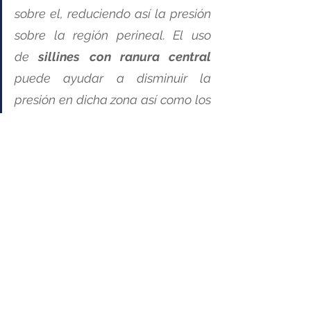
sobre el, reduciendo así la presión 
sobre la región perineal. El uso 
de 
sillines con ranura central
puede ayudar a disminuir la 
presión en dicha zona así como los 
sillines sin nariz que evitan la 
presión directa sobre la región 
genital.
La colocación del sillín también es 
muy importante a la hora de 
reducir la presión perineal 
debiendo evitar que la punta esté 
inclinada hacia arriba, hay que 
evitar que el sillín quede muy alto, 