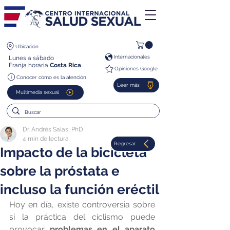
Ubicación
Internacionales
Lunes a sábado
Franja horaria
Costa Rica
Opiniones Google
Conocer cómo es la atención
Leer más
Multimedia sexual
Dr. Andrés Salas, PhD
4 min de lectura
Regresar
Impacto de la bicicleta
sobre la próstata e
incluso la función eréctil
Hoy en día, existe controversia sobre 
si la práctica del ciclismo puede 
provocar 
problemas en el aparato 