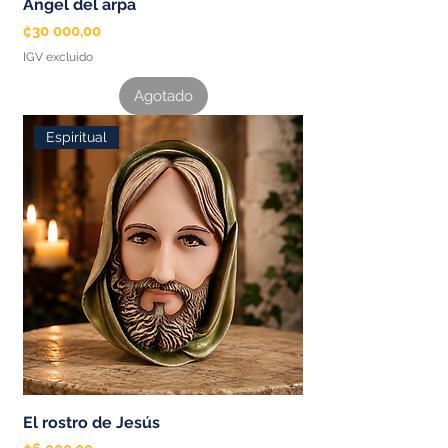
Ángel del arpa
Precio
₡30 000,00
IGV excluido
Agotado
Espiritual
El rostro de Jesús
Precio