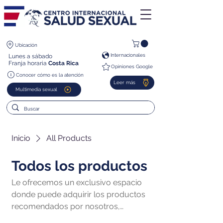
Ubicación
Internacionales
Lunes a sábado
Franja horaria
Costa Rica
Opiniones Google
Conocer cómo es la atención
Leer más
Multimedia sexual
Inicio
All Products
Todos los productos
Le ofrecemos un exclusivo espacio
donde puede adquirir los productos
recomendados por nosotros,
destacándonos de otros centros al