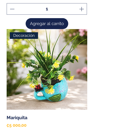
Agregar al carrito
Decoración
Mariquita
Precio
₡5 000,00