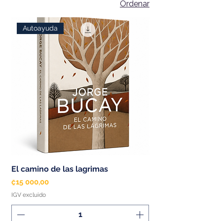
Ordenar
proporcionarle todo en un solo lugar.
Nuestros productos son de la más
Autoayuda
alta calidad. ¡Elija lo mejor para su
bienestar!
El camino de las lagrimas
Precio
₡15 000,00
IGV excluido