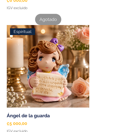
₡6 000,00
IGV excluido
Agotado
Espiritual
Ángel de la guarda
Precio
₡5 000,00
IGV excluido