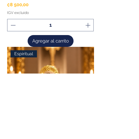
Precio
₡8 500,00
IGV excluido
Agregar al carrito
Espiritual