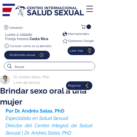
Ubicación
Internacionales
Lunes a sábado
Franja horaria
Costa Rica
Opiniones Google
Conocer cómo es la atención
Leer más
Multimedia sexual
Dr. Andrés Salas, PhD
1 min de lectura
Regresar
Brindar sexo oral a una
mujer
Por Dr. Andrés Salas, PhD
Especialista en Salud Sexual
Director del Centro Integral de Salud 
Sexual | Dr. Andrés Salas, PhD